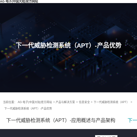
AG·电子(中国大陆)官方网站
下一代威胁检测系统（APT）-产品优势
当前位置：
AG·电子(中国大陆)官方网站
>
产品与解决方案
>
信息安全
>
下一代威胁检测系统（APT）
>
下一代威胁检测系统（APT）-产品优势
下一代威胁检测系统（APT）-应用概述与产品架构
下一