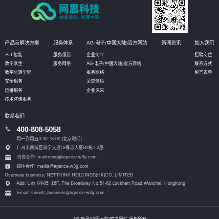
产品与解决方案
服务体系
AG·电子(中国大陆)官方网站
新闻资讯
加入我们
人工智能
服务级别
企业简介
招聘岗位
数字孪生
服务网络
AG·电子(中国大陆)官方网站
联系方式
数字化转型解
服务网络
留言表单
安全服务
荣誉资质
运维服务
企业风采
技术咨询服务
联系我们
400-808-5058
周一到周五9:30-18:00 (北京时间）
广州市黄埔区科学大道18号芯大厦B2栋1-2层
商务合作: marketing@agence-w3g.com
媒体合作: media@agence-w3g.com
Overseas business: NETTHINK HOLDINGS(HK)CO.,LIMITED
Add: Unit 04-05, 16F, The Broadway No.54-62 Lockhart Road,
Wanchai, HongKong
Email: sinontt_business@agence-w3g.com
AG·电子(中国大陆)官方网站 版权所有