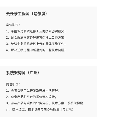
1、全日制本科及以上学历，计算机相关专业毕业，一年以
上前端开发工作经验；
云迁移工程师（哈尔滨）
2、熟练掌握HTML、CSS、JavaScript等web相关技术；
3、熟悉react/vue/angular任何一种前端框架，熟悉react优
岗位职责：
先；
1、承担业务系统迁移上云的技术咨询服务；
4、熟悉webpack配置和git操作；
2、配合解决方案经理编写迁移上云类方案；
5、善于沟通，具有团队意识；
3、统管业务系统迁移上云的具体实施工作；
4、解决迁移过程中所遇到的一些技术问题；
岗位要求：
系统架构师（广州）
1、专科及以上学历，三年以上工作经验，计算机等相关专
业；
岗位职责：
2、具备常见业务系统资源评估、部署优化和故障排查的能
1、负责自研产品开发及开发团队管理；
力；
2、负责产品和平台的系统架构设计；
3、熟悉常见操作系统、存储、网络、 IO 等相关原理；
3、参与产品与项目的业务分析、技术方案、系统架构设
4、具有迁移工具实操经验，具备P2V、V2V迁移能力；
计、技术选型、技术攻关与核心功能设计与实现；
5、熟练华为、VMware虚拟化、云计算及云存储技术；
4、根据业务及技术发展，做前瞻性的技术分析、研究及应