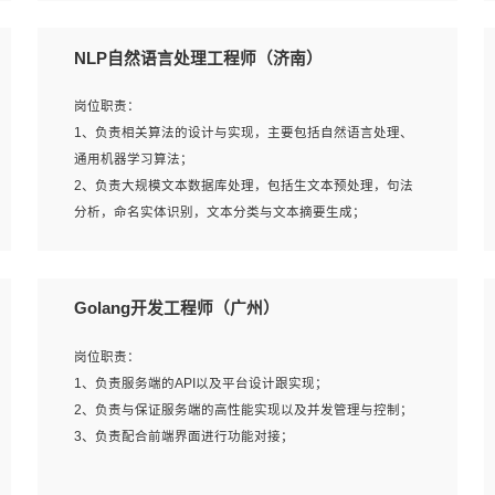
5、完成其他上级领导交予的任务和工作。
NLP自然语言处理工程师（济南）
岗位要求：
岗位职责：
1、本科以上学历，一年以上需求分析相关经验者优先；
1、负责相关算法的设计与实现，主要包括自然语言处理、
2、熟悉产品及需求规划工具，如:Axure、Xmind、MS
通用机器学习算法；
Project等；
2、负责大规模文本数据库处理，包括生文本预处理，句法
3、具备良好的交流协调能力，有较强的责任感、工作积极
分析，命名实体识别，文本分类与文本摘要生成；
主动；
3、跟踪自然语言处理的前沿技术和业界先进的模型应用；
4、有较强的系统需求分析、文档编写能力、沟通能力；
4、负责问答系统的搭建和知识图谱的建立；
5、具备与多团队合作的经验，良好团队协作精神；
Golang开发工程师（广州）
岗位要求：
岗位职责：
1、1年及以上自然语言处理方向研究或工作经验，统招本科
1、负责服务端的API以及平台设计跟实现；
及以上学历；
2、负责与保证服务端的高性能实现以及并发管理与控制；
2、熟悉tensorflow，keras，pytorch等常规深度学习框架，
3、负责配合前端界面进行功能对接；
快速根据客户需求实现有效的模型；
3、熟悉掌握至少一种编程语言，如：Python，Java；