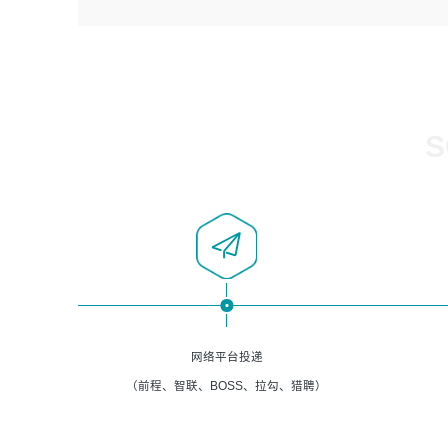
4、负责系统运维相关文档编写。
者优先；
5、负责现场对接客户，沟通事项。
6、具备良好的客户意识与沟通能力，善于学习思考、创新
与团队协作，认真负责、执行力与抗压力强。
岗位要求：
1、计算机相关专业本科以上学历，1年以上软件系统运维经
S
验。
2、精通linux命令。
3、熟悉oracle、mysql 数据库。
4、善于沟通，具有良好的团队合作精神和协作能力。
5、必须有实际的生产环境系统维护经验。
6、有中国移动安全态势系统相关项目经验优先考虑。
网络平台投递
（前程、智联、BOSS、拉勾、猎聘）