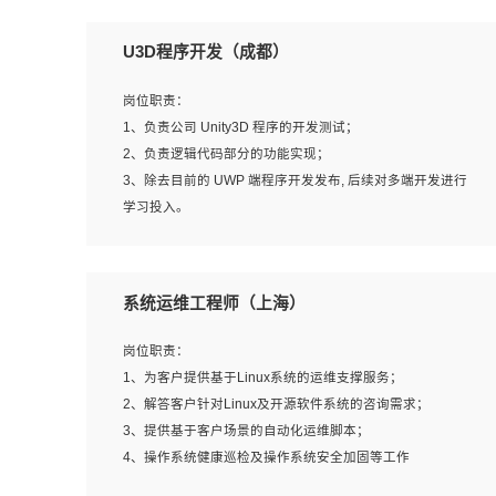
U3D程序开发（成都）
岗位职责：
1、负责公司 Unity3D 程序的开发测试；
2、负责逻辑代码部分的功能实现；
3、除去目前的 UWP 端程序开发发布, 后续对多端开发进行
学习投入。
岗位要求：
系统运维工程师（上海）
1、全日制本科相关专业，具有相关开发经验?年以上；
2、熟练掌握 Unity3D 程序开发，精通 C# 语言开发；
岗位职责：
3、具有大量插件的使用调试经历，开发测试过 UWP 端程
1、为客户提供基于Linux系统的运维支撑服务；
序者优先；
2、解答客户针对Linux及开源软件系统的咨询需求；
4、有良好的沟通能力和团队合作意识；
3、提供基于客户场景的自动化运维脚本；
5、开发过 HoloLens 程序者优先。
4、操作系统健康巡检及操作系统安全加固等工作