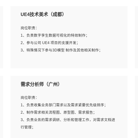
UE4技术美术（成都）
岗位职责：
1、负责数字孪生数据可视化的特效制作；
2、参与公司 UE4 项目的支援开发；
3、特殊情况下参与3D模型 制作及其他相关制作；
岗位要求：
1、全日制本科以上学历，美术、动画相关专业毕业，具有
需求分析师（广州）
相关效果制作经验2年以上；
2、熟练掌握 Particle 或 Niagara 制作特效模块；
岗位职责：
3、想象力丰富, 有一定的艺术审美深度；
1、负责收集业务部门需求以及需求紧要优先级排序；
4、有良好的场景特效搭建功底；
2、制作需求相关流程图、原型图、需求报告；
5、熟悉 3Ds Max 或者 Maya；
3、负责业务的需求调研、分析和管理工作，对需求文档进
6、有良好的沟通能力和团队合作意识；
行管理；
7、参与过建筑结构表现相关项目者优先
4、发现业务操作流程中的痛点，并提出对应的解决方案；