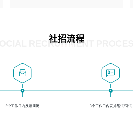
5、熟悉主流的分类算法、聚类算法和关联分析算法原理，
能熟练使用神经网络算法的进行业务建模；
岗位要求：
6、对OCR领域有深入的研究，熟悉模型调参，压缩和整型
1、精通java编程，熟悉vue和jsp编程；
化方法；
2、熟悉linux命令；
7、熟悉mysql、oracle、MongoDB、redis等其中一种数据
3、熟练使用springmvc、springcloud、webservice等框架
社招流程
库使用。
进行开发；
OCIAL RECRUITMENT PROCE
4、熟练使用oracle、mysql进行开发；
5、熟悉流程开发如使用activiti；
6、计算机相关专业本科以上学历，3年以上开发工作经验。
2个工作日内反馈简历
3个工作日内安排笔试/面试