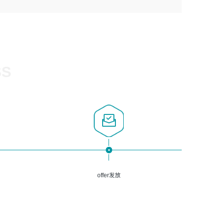
1、计算机相关专业，大专以上学历，2年以上开发运维工作
5、熟悉Spring、Mybatis等开源框架和常用apache组件,熟
3、深入理解公司各项AI产品和技术信息；具有较强的文档
经验；
悉Web服务端开发的各种常用框架和技术Springboot、
编写能力，能独立撰写PPT、方案建议书等，面试时需携带
2、必须具备的能力：有丰富的运维开发和K8S运维经验；
Shiro、springcloud等；熟悉Linux常用命令和了解常用脚
个人制作的专业PPT文件进行展示。
熟悉K8S、Git、docker等相关工具使用；熟练掌握Linux环
本语言，较丰富的线上系统运维经验，复杂问题排查思路清
境下的Shell语言 ；工作责任感强、具有良好的沟通能力、
晰。
服务意识；
SS
3、掌握Linux环境下的Python编程语言；
4、掌握DevOps思想、方法和流程。Jenkins工具使用；
5、掌握常见中间件配置与优化，如mysql、nginx等；
6、掌握服务器的维护，熟悉linux系统的常用操作；
7、掌握和第三方系统API接口的维护操作，和安全漏洞扫描
的修复工作。
offer发放