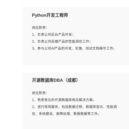
岗位要求：
Python开发工程师
1、全日制本科计算机相关专业毕业，3年以上相关工作经
验；
岗位职责：
2、精通linux操作系统的运行维护，具有故障处理的能力
1、负责公司后台产品开发；
3、熟练使用脚本语言，shell/python任一种，熟练使用
2、负责公司后端产品的性能调优工作；
Ansible
3、参与公司AI产品的开发、实施、测试文档编写工作。
4、熟悉linux常见服务、中间件的基本原理、部署以及故障
处理，如：Mysql、Apache、Nginx、Zabbix、Kafka等
5、熟悉主流虚拟化技术，如：VMware、KVM
岗位要求:
6、具备网络方面的基础知识，熟悉常见的网络协议，如
1、计算机相关专业，本科及以上学历，2年以上后端开发经
开源数据库DBA（成都）
TCP/IP，转发原理，路由优先级等
验，有过运营商项目经验的更佳；
7、了解容器技术，熟悉docker或podman
2、熟练python编程语言，熟悉服务端开发流程，熟悉常见
岗位职责：
8、有良好的文档编写能力和沟通能力，有RHCE证书优先
的算法和数据结构；
1、熟悉常见的开源数据库相关解决方案。
3、熟悉数据库开发，熟悉Mysql、Oracle、MongoDb数据
2、进行现场服务，包括数据迁移、数据库容灾、性能调
库应用开发其中一种；
优、系统建设、故障处理、数据救援等工作。
4、熟悉Python Wed框架（Django/Flask...）代码能力优
秀，熟悉编码规范和具备良好的文档编写能力）；