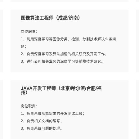
4、 熟悉NLP相关算法与实现；
岗位要求：
5、至少有一次及以上问答系统的项目实践，熟悉问答系统
1、本科及以上学历，计算机相关专业；
图像算法工程师（成都/济南）
全流程开发者优先；
2、1年以上Golang开发工作经验，能独立完成相应项目开
6、有较强的问题分析和处理能力，良好的团队合作意识；
发；
岗位职责：
7、 参与过相关竞赛或科研项目者优先。
3、基础扎实、熟悉数据结构与算法，熟悉多线程、多进
1、利用深度学习等图像分类、检测、分割技术解决业务问
程、IO复用等并发编程思维与实现，熟悉常用开源框架及设
题；
计模式；
2、负责深度学习及算法加速的相关研究及开发工作；
4、熟悉Golang、连接池、消息队列等组件使用、熟悉后端
3、进行公司相关业务的深度学习等前瞻技术研究。
开发、测试、调试流程跟工具使用；
5、对技术有激情，喜欢钻研，能快速接受和掌握新技术，
学习能力和工作责任心强，良好的沟通表达能力和团队协作
岗位要求：
JAVA开发工程师（北京/哈尔滨/合肥/福
能力。
1、统招本科以上学历，图形图像、计算机或数学相关专
州）
业；
2、2年以上图像处理开发经验，熟悉python和spark开发；
岗位职责：
3、熟练使用TensorFlow、Theano、Keras 及 Caffe 任意一
1、负责系统功能需求的开发测试上线；
种主流深度学习框架搭建深度学习系统环境；
2、负责相关文档的编写；
4、熟悉OPENCV、HALCON等常用图像处理软件，熟练进
3、负责系统问题的处理。
行图像处理；