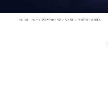
当前位置：
AG·电子(中国大陆)官方网站
>
加入我们
>
社会招聘
>
市场体系