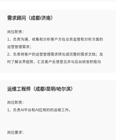
6、熟悉主流数据库、应用服务器、中间件部署架构和运维
用；
方法；
5、根据业务架构设计与业务需求，上接业务设计下接系统
需求顾问（成都/济南）
7、具备资源池迁移、应用及数据迁移、异构数据迁移相关
设计，编写系统概要设计，指导技术骨干进行系统详细设
经验；
计。
岗位职责：
8、具有HCIE/H3CIE/VMware/阿里云等云计算方向认证者
1、负责沟通、收集和分析客户方在业务监管和分析方面的
优先；
运营管理需求；
岗位要求：
2、负责将客户的运营管理需求转化成完整的需求文档；及
1、全日制统招本科及以上学历，计算机相关专业毕业，5年
时了解业界趋势，汇总客户反馈意见并与后台研发积极沟
以上开发工作经验；
通，从而提升产品在市场中的竞争力；
2、具有扎实的java编程功底和良好的编码习惯，有分布
3、配合客户整理项目汇报材料。
式、多线程及高并发系统开发经验和性能调优经验尤佳；熟
运维工程师（成都/昆明/哈尔滨）
悉JVM调优；掌握基础中间件、基础架构方案和云平台、云
产品功能特性，熟练使用相关平台的功能和了解其背后实现
岗位要求：
岗位职责：
机制；
1、3年以上运营或解决方案的工作经验。
1、负责AI平台和AI应用的的运维工作。
3、精通主流开发框架经验，精通一门主流开发语言；熟悉
2、具备良好的逻辑能力、沟通能力和文字处理能力，能够
主流开源框架源码；
从海量数据中发现关键特征，可独立提出完整的优化方案,
4、具有一定的大中型项目参与经验，有中间件、基础组件
并推动方案执行达成结果；熟练使用PPT、WORD、
岗位要求：
和框架的研发经验，具备研发管理流程建设经验；
EXCEL等办公软件；