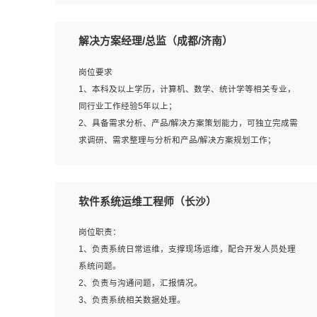
5、沟通表达能力强，具备团队协作能力。
岗位要求：
1、本科以上相关专业毕业，拥有三年以上相关数据工作经
解决方案经理/总监（成都/济南）
验经验。
2、熟悉PostgreSQL、redis、MongoDB、ElasticSearch等
岗位要求
开源数据库运维管理，拥有开发经验优先。
1、本科及以上学历，计算机、数学、统计学等相关专业，
3、熟悉Oracle、MySQL、SQLServer中一种或多种优先。
同行业工作经验5年以上；
4、熟悉Hadoop、HBASE、Spark等大数据平台优先。
2、具备需求分析、产品/解决方案策划能力，可独立完成需
5、熟悉linux或任意一种unix操作系统，如有较强操作系统
求调研、需求整理与分析和产品/解决方案规划工作；
侧工作经验者优先。
3、逻辑缜密，对用户产品/解决方案体验敏感，对数据敏
6、具备丰富的项目实施经验，较强的自我学习能力。
感，有产品/解决方案意识，有主见，以数据为驱动，以结
7、责任心强，为人友好，沟通能力强，具有良好的团队意
果为导向；
软件系统运维工程师（长沙）
识。
4、具有丰富的AI产品/解决方案解决方案经验，能够针对客
户的需求，快速响应输出相关的解决方案，包括视频分析、
岗位职责：
图像识别、NLP、OCR、机器学习等；
1、负责系统日常运维，支撑现场运维，配合开发人员处理
5、具备AI技术背景，掌握TensorFlow、PyTorch、Spark
系统问题。
MLlib、SK-Learn等常见AI算法框架，对人脸识别、目标检
2、负责与沟通问题，汇报情况。
测、图像识别、OCR、NLP等AI算法有深刻理解。具有AI平
3、负责系统相关数据处理。
台级产品/解决方案从业经验者优先。具有大数据技术背景