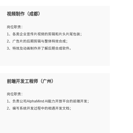
视频制作（成都）
岗位职责：
1、各类企业宣传片视频的剪辑和片头片尾包装；
2、广告片的后期剪辑与整体特效合成；
3、特效及动画制作并了解后期合成软件。
岗位要求：
1、热爱影视，责任心强，有强烈的兴趣和后期制作的主观
前端开发工程师（广州）
能动性；
2、熟练使用After Effect、Photo Shop、熟练掌握视频剪辑
岗位职责：
和特效包装软件；
1、负责公司AlphaMind AI能力开放平台的前端开发；
3、能对影片后期进行整体调色控制，具备一定审美感；
2、编写系统开发过程中的相遇开发文档；
4、在剪辑上会思考，有一定编导思维；
5、踏实， 勤奋，愿意在工作中不断学习，提高自我；
6、能与同事友好相处。
岗位要求：