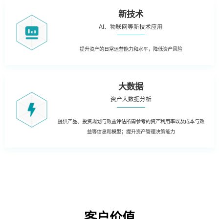
新技术
AI、物联网等新技术应用
提升资产的日常运营能力和水平，降低资产风险
大数据
资产大数据分析
提供产品、投资规划与效益评估所需参考的资产利用率以及成本与效
益等信息和模型；提升资产管理决策能力
客户价值