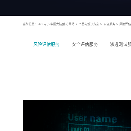
当前位置：
AG·电子(中国大陆)官方网站
>
产品与解决方案
>
安全服务
>
风险评估
风险评估服务
安全评估服务
渗透测试