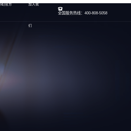
大陆)官方
加入我
全国服务热线：400-808-5058
们