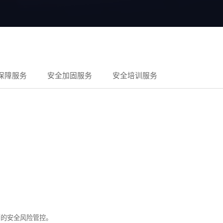
保障服务
安全加固服务
安全培训服务
面的安全风险管控。