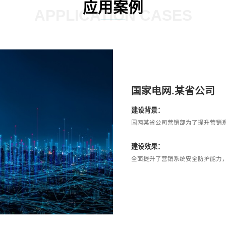
应用案例
APPLICATION CASES
国家电网.某省公司
建设背景：
国网某省公司营销部为了提升营销
建设效果：
全面提升了营销系统安全防护能力