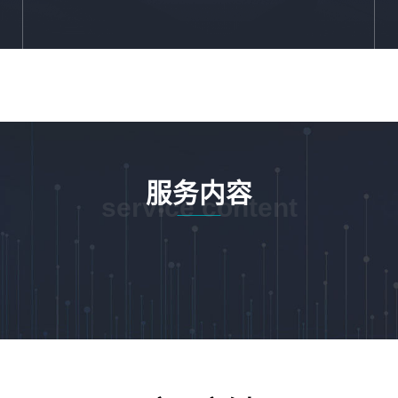
服务内容
service content