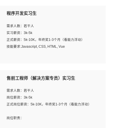
程序开发实习生
需求人数：若干人
实习薪资：3k-5k
正式薪资：5k-10K，年终奖1-3个月（看能力浮动）
技能要求:Javascript, CSS, HTML, Vue
工作职责：
1. 负责公司的前端项目的开发;
2. 负责公司已有项目的维护及迭代;
售前工程师（解决方案专员）实习生
工作要求:
需求人数：若干人
1. 熟悉 Javascript, CSS, HTML, Vue, Git;
岗位薪资：3k-5k
2. 熟悉前端常用框架, 能独立完成设计给予的 UI 效果;
正式岗位薪资：5k-10K，年终奖1-3个月（看能力浮动）
3. 有良好的代码习惯, 低级错误出现频率低;
4. 具备优秀的沟通和协调能力，能承受比较大的工作压力;
岗位职责：
5. 自我驱动力强, 能自主学习新知识新技术, 并具有较强的自
1、完成主要工作：项目解决方案策划与编写，项目投标方