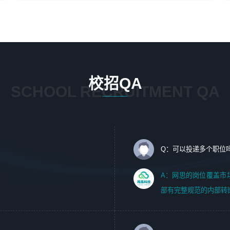
4、在剪辑上会思考，有一定编导思维；
1、 沟通客户需求，分析其实施的可行性，辅助项目经理完
5、踏实， 勤奋，愿意在工作中不断学习，提高自我；
成展示策划、设计；
6、能与同事友好相处。
2、 把握设计时间节点，控制设计进度，完成展示设计任
务；
3、配合平面设计师完成项目最终的整体汇报方案；参与项
目例会，项目完工总结报告，设计项目文件管理和资料库维
校招QA
护；
SCHOOL RECRUITMENT QA
4、 创新设计表现形式，优化流程、提高设计工作效率；
5、 设计内容包括但不限于：展厅/博物馆/展馆的规划与空
间设计，人机界面设计，标志及吉祥物设计，效果图后期处
理等。
Q：可以投递多个职位
岗位要求：
1、艺术设计类相关专业；（其中需求分析顾问不限专业）
A：网思的岗位覆盖市
2、热爱展览展示设计工作，熟悉行业动向，设计专业知识
部有完整规范的内部转
和产品专业知识；
3、具有良好的人际沟通、准确判断客户需求并执行的能
力、较强的团队合作能力和服务意识。