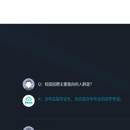
间设计，人机界面设计，标志及吉祥物设计，效果图后期处
调优、故障诊断等工作；
理等。
2. 在此基础上，并能为客户提供客户化技术支持方案，提升
软件使用效率与价值。
岗位要求：
1、艺术设计类相关专业；
任职要求:
2、热爱展览展示设计工作，熟悉行业动向，设计专业知识
1. 计算机专业相关背景；
和产品专业知识；
2. 自我学习和动手能力强，对操作系统、数据库有一定基础
3、具有良好的人际沟通、准确判断客户需求并执行的能
和兴趣；
力、较强的团队合作能力和服务意识。
3.沟通能力强、有基础客户服务意识。
Q：校园招聘主要面向的人群是？
A：当年应届毕业生，也欢迎次年毕业的同学申请；