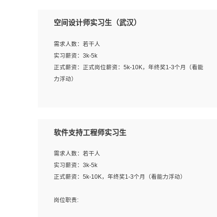
空间设计师实习生（武汉）
需求人数：若干人
实习薪资：3k-5k
正式薪资：正式岗位薪资：5k-10K，年终奖1-3个月（看能
力浮动）
岗位职责：
1、 沟通客户需求，分析其实施的可行性，辅助项目经理完
成展示策划、设计；
软件支持工程师实习生
2、 把握设计时间节点，控制设计进度，完成展示设计任
务；
需求人数：若干人
3、配合平面设计师完成项目最终的整体汇报方案；参与项
实习薪资：3k-5k
目例会，项目完工总结报告，设计项目文件管理和资料库维
正式薪资：5k-10K，年终奖1-3个月（看能力浮动）
护；
4、 创新设计表现形式，优化流程、提高设计工作效率；
岗位职责:
5、 设计内容包括但不限于：展厅/博物馆/展馆的规划与空
1. 为企业客户提供软件技术服务。包括安装、升级、配置、