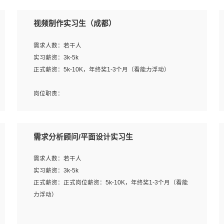
视频制作实习生（成都）
需求人数：若干人
实习薪资：3k-5k
正式薪资：5k-10K，年终奖1-3个月（看能力浮动）
岗位职责：
1、各类企业宣传片视频的剪辑和片头片尾包装；
2、广告片的后期剪辑与整体特效合成；
3、特效及动画制作并了解后期合成软件。
需求分析顾问/平面设计实习生
岗位要求：
需求人数：若干人
1、热爱影视，责任心强，有强烈的兴趣和后期制作的主观
实习薪资：3k-5k
能动性；
正式薪资：正式岗位薪资：5k-10K，年终奖1-3个月（看能
2、熟练使用After Effect、Photo Shop、熟练掌握视频剪辑
力浮动）
和特效包装软件；
3、能对影片后期进行整体调色控制，具备一定审美感；
岗位职责：