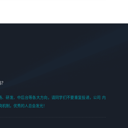
学能力;
案编写、项目申报方案编写；
6. 了解前端设计及后端开发, 可快速和同事对接工作;
2、人才队伍建设：完善SPL人才沉淀，积聚力量，为公司
7. 了解或熟悉 WebGL 及相关框架优先。
各省项目打单提供全面支撑。
任职要求：
1. 熟悉 Javascript, CSS, HTML, Vue, Git;
2. 熟悉 前端常用框架, 能独立完成设计给予的 UI 效果;
3. 有良好的代码习惯, 低级错误出现频率低;
4. 具备优秀的沟通和协调能力，能承受比较大的工作压力;
5. 自我驱动力强, 能自主学习新知识新技术, 并具有较强的自
学能力;
6. 了解前端设计及后端开发, 可快速和同事对接工作;
吗？
7. 了解或熟悉 WebGL 及相关框架优先。
（岗位人员专职于行业应用解决方案、项目申报方案、投标
场、研发、中后台等各大方向，请同学们不要重复投递，公司 内
方案的策划编写）
岗机制，优秀的人总会发光！