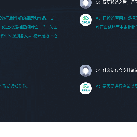
Q：简历投递之后，还
m，投递已制作好的简历和作品； 2）
A：已投递至网站或招
，线上投递相应的岗位； 3）关注
可在面试环节中更新新
随时闪现到各大高 校开展线下招
Q：什么岗位会安排笔
的形式通知到位。
A：是否要进行笔试以