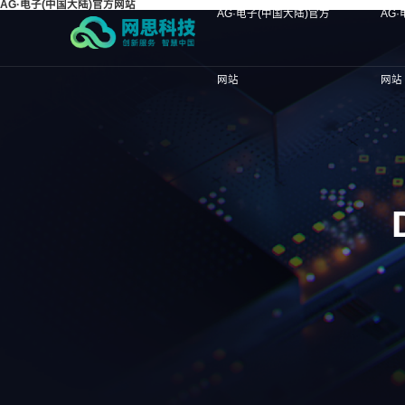
AG·电子(中国大陆)官方网站
AG·电子(中国大陆)官方
AG
网站
网站