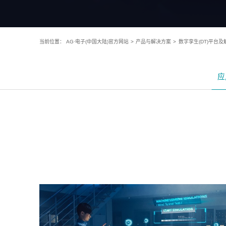
当前位置：
AG·电子(中国大陆)官方网站
>
产品与解决方案
>
数字孪生(DT)平台
应