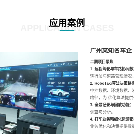
应用案例
APPLICATION CASES
广州某知名车企
二期项目聚焦
1. 远程驾驶与车路协同
辆行驶与道路管理情况
2. RoboTaxi算法决策
中控数据、环境数据、
路径，为 优化算法提供
3. 全景记录与回放功能：
调查与分析。
4. 打车业务精细化运营
业务优化和决策提供数