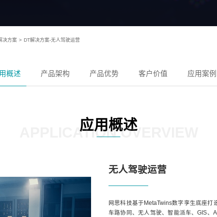
及解决方案
>
DT解决方案-无人驾驶运营
用概述
产品架构
产品优势
客户价值
应用案例
应用概述
APPLICATION OVERVIEW
无人驾驶运营
网思科技基于MetaTwins数字孪生
车路协同、无人驾驶、智能派车、GIS、