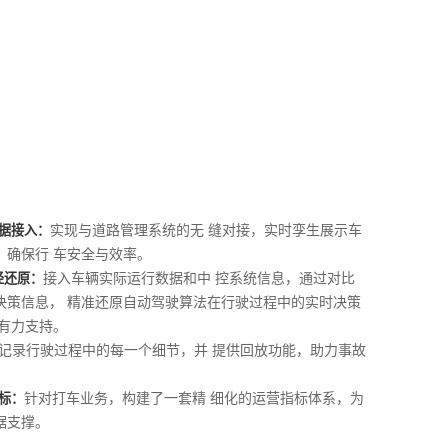
数据接入：
实现与道路管理系统的无 缝对接，实时孪生展示车
，确保行 车安全与效率。
路径还原：
接入车辆实际运行数据和中 控系统信息，通过对比
决策信息， 精准还原自动驾驶算法在行驶过程中的实时决策
有力支持。
记录行驶过程中的每一个细节，并 提供回放功能，助力事故
指标：
针对打车业务，构建了一套精 细化的运营指标体系，为
据支撑。