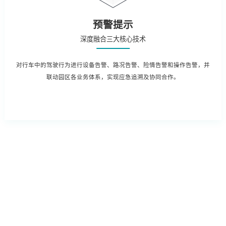
预警提示
深度融合三大核心技术
对行车中的驾驶行为进行设备告警、路况告警、险情告警和操作告警，并
联动园区各业务体系，实现应急追溯及协同合作。