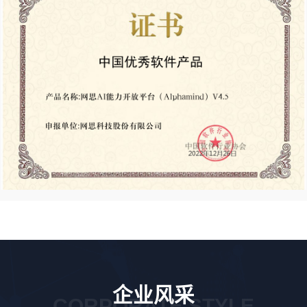
企业风采
CORPORATE STYLE