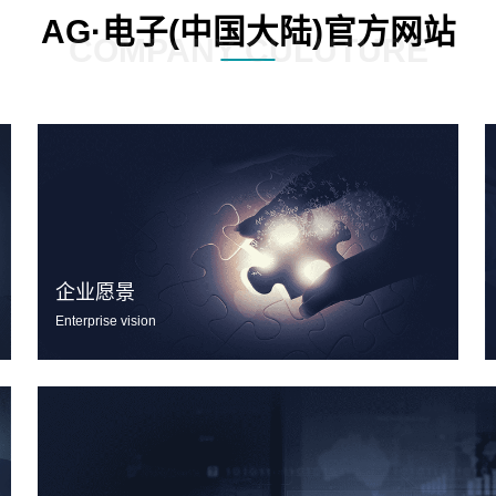
AG·电子(中国大陆)官方网站
COMPANY CULUTURE
企业愿景
Enterprise vision