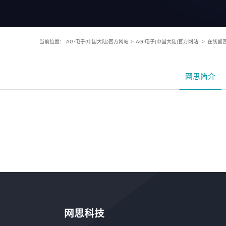
当前位置：
AG·电子(中国大陆)官方网站
>
AG·电子(中国大陆)官方网站
>
在线留
网思简介
网思科技