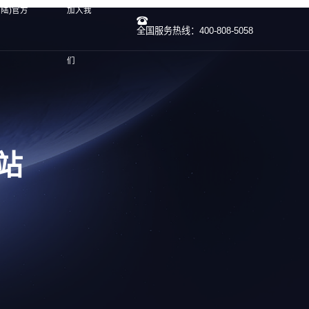
大陆)官方
加入我
全国服务热线：400-808-5058
们
站