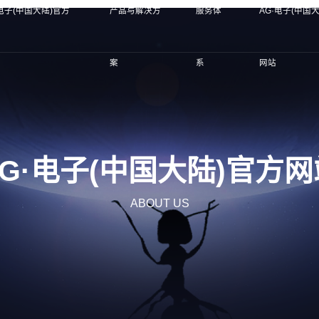
·电子(中国大陆)官方
产品与解决方
服务体
AG·电子(中国
案
系
网站
AG·电子(中国大陆)官方网
ABOUT US