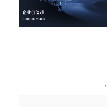
企业价值观
Corporate values