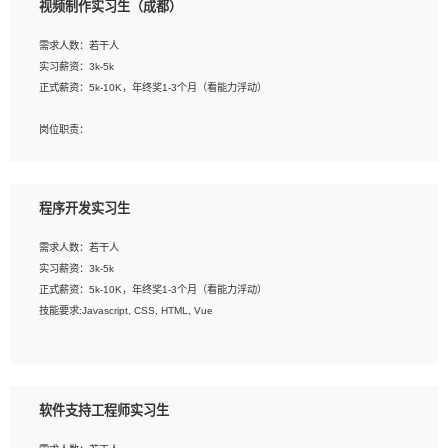
视频制作实习生（成都）
告，设计项目文件管理和资料库维护；
4、 创新设计表现形式，优化流程、提高设计工作效率；
需求人数：若干人
5、 设计内容包括但不限于：展厅/博物馆/展馆的规划与空间设计，人机界面设计，
实习薪资：3k-5k
标志及吉祥物设计，效果图后期处理等。
正式薪资：5k-10K，年终奖1-3个月（看能力浮动）
岗位要求：
岗位职责：
1、艺术设计类相关专业；
1、各类企业宣传片视频的剪辑和片头片尾包装；
2、热爱展览展示设计工作，熟悉行业动向，设计专业知识和产品专业知识；
2、广告片的后期剪辑与整体特效合成；
3、具有良好的人际沟通、准确判断客户需求并执行的能力、较强的团队合作能力和
3、特效及动画制作并了解后期合成软件。
服务意识。
程序开发实习生
岗位要求：
需求人数：若干人
1、热爱影视，责任心强，有强烈的兴趣和后期制作的主观能动性；
实习薪资：3k-5k
2、熟练使用After Effect、Photo Shop、熟练掌握视频剪辑和特效包装软件；
正式薪资：5k-10K，年终奖1-3个月（看能力浮动）
3、能对影片后期进行整体调色控制，具备一定审美感；
技能要求:Javascript, CSS, HTML, Vue
4、在剪辑上会思考，有一定编导思维；
5、踏实， 勤奋，愿意在工作中不断学习，提高自我；
工作职责：
6、能与同事友好相处。
1. 负责公司的前端项目的开发;
2. 负责公司已有项目的维护及迭代;
软件支持工程师实习生
工作要求: