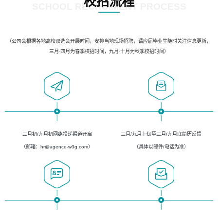
校招流程
SCHOOL RECRUIMENT PROCESS
（公司会根据各地高校双选会开展时间，安排当地现场招聘，请应届毕业生随时关注信息更新，
三月-四月为春季校招时间，九月-十月为秋季校招时间）
三月初/九月初网络投递渠道开启
三月/九月上旬至三月/九月底简历反馈
（邮箱：hr@agence-w3g.com）
（具体以邮件/电话为准）