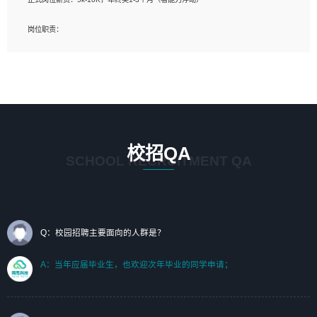
岗位要求：
岗位职责：
1、艺术设计类相关专业；（其中需求分析顾问不限专业）
1、完成主要工作：项目解决方案策划与编写，项目投标方案编写、项目申报方案编
2、热爱展览展示设计工作，熟悉行业动向，设计专业知识和产品专业知识；
写；
3、具有良好的人际沟通、准确判断客户需求并执行的能力、较强的团队合作能力和
2、人才队伍建设：完善SPL人才沉淀，积聚力量，为公司各省项目打单提供全面支
服务意识。
撑。
任职要求：
1. 熟悉 Javascript, CSS, HTML, Vue, Git;
校招QA
2. 熟悉 前端常用框架, 能独立完成设计给予的 UI 效果;
SCHOOL RECRUITMENT QA
3. 有良好的代码习惯, 低级错误出现频率低;
4. 具备优秀的沟通和协调能力，能承受比较大的工作压力;
5. 自我驱动力强, 能自主学习新知识新技术, 并具有较强的自学能力;
6. 了解前端设计及后端开发, 可快速和同事对接工作;
7. 了解或熟悉 WebGL 及相关框架优先。
Q：校园招聘主要面向的人群是？
（岗位人员专职于行业应用解决方案、项目申报方案、投标方案的策划编写）
A：当年应届毕业生，也欢迎次年毕业的同学申请；