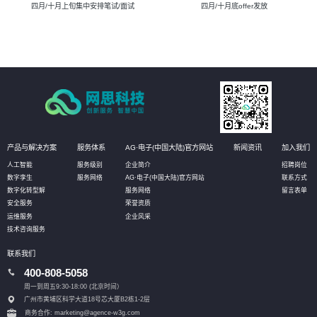
四月/十月上旬集中安排笔试/面试
四月/十月底offer发放
产品与解决方案
服务体系
AG·电子(中国大陆)官方网站
新闻资讯
加入我们
人工智能
服务级别
企业简介
招聘岗位
数字孪生
服务网络
AG·电子(中国大陆)官方网站
联系方式
数字化转型解
服务网络
留言表单
安全服务
荣誉资质
运维服务
企业风采
技术咨询服务
联系我们
400-808-5058
周一到周五9:30-18:00 (北京时间）
广州市黄埔区科学大道18号芯大厦B2栋1-2层
商务合作: marketing@agence-w3g.com