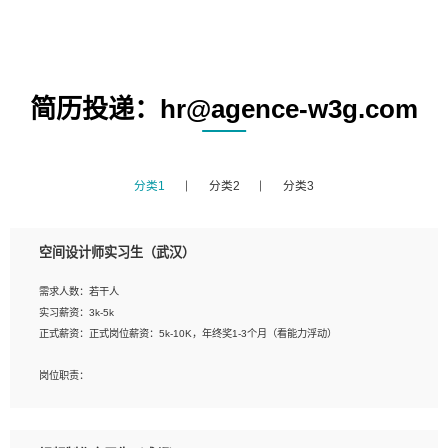
简历投递：hr@agence-w3g.com
分类1
分类2
分类3
空间设计师实习生（武汉）
需求人数：若干人
实习薪资：3k-5k
正式薪资：正式岗位薪资：5k-10K，年终奖1-3个月（看能力浮动）
岗位职责：
1、 沟通客户需求，分析其实施的可行性，辅助项目经理完成展示策划、设计；
2、 把握设计时间节点，控制设计进度，完成展示设计任务；
3、配合平面设计师完成项目最终的整体汇报方案；参与项目例会，项目完工总结报