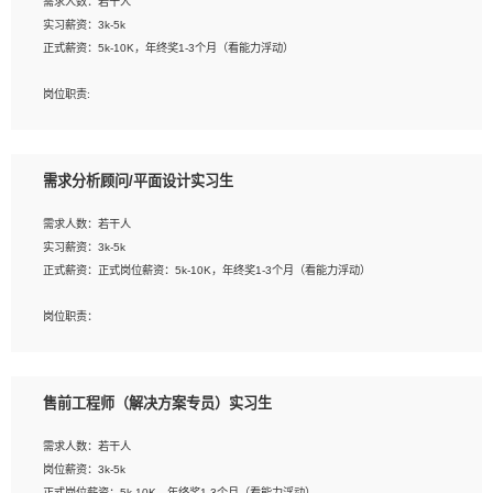
需求人数：若干人
1. 熟悉 Javascript, CSS, HTML, Vue, Git;
实习薪资：3k-5k
2. 熟悉前端常用框架, 能独立完成设计给予的 UI 效果;
正式薪资：5k-10K，年终奖1-3个月（看能力浮动）
3. 有良好的代码习惯, 低级错误出现频率低;
4. 具备优秀的沟通和协调能力，能承受比较大的工作压力;
岗位职责:
5. 自我驱动力强, 能自主学习新知识新技术, 并具有较强的自学能力;
1. 为企业客户提供软件技术服务。包括安装、升级、配置、调优、故障诊断等工
6. 了解前端设计及后端开发, 可快速和同事对接工作;
作；
7. 了解或熟悉 WebGL 及相关框架优先。
2. 在此基础上，并能为客户提供客户化技术支持方案，提升软件使用效率与价值。
需求分析顾问/平面设计实习生
任职要求:
需求人数：若干人
1. 计算机专业相关背景；
实习薪资：3k-5k
2. 自我学习和动手能力强，对操作系统、数据库有一定基础和兴趣；
正式薪资：正式岗位薪资：5k-10K，年终奖1-3个月（看能力浮动）
3.沟通能力强、有基础客户服务意识。
岗位职责：
1、 沟通客户需求，分析其实施的可行性，辅助项目经理完成展示策划、设计；
2、 把握设计时间节点，控制设计进度，完成展示设计任务；
3、配合平面设计师完成项目最终的整体汇报方案；参与项目例会，项目完工总结报
售前工程师（解决方案专员）实习生
告，设计项目文件管理和资料库维护；
4、 创新设计表现形式，优化流程、提高设计工作效率；
需求人数：若干人
5、 设计内容包括但不限于：展厅/博物馆/展馆的规划与空间设计，人机界面设计，
岗位薪资：3k-5k
标志及吉祥物设计，效果图后期处理等。
正式岗位薪资：5k-10K，年终奖1-3个月（看能力浮动）