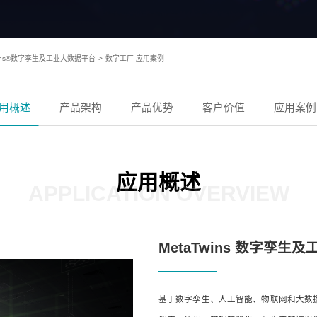
wins®数字孪生及工业大数据平台
>
数字工厂-应用案例
用概述
产品架构
产品优势
客户价值
应用案例
应用概述
APPLICATION OVERVIEW
MetaTwins 数字孪生
基于数字孪生、人工智能、物联网和大数