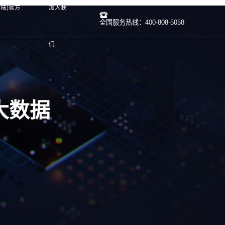
大陆)官方
加入我
全国服务热线：400-808-5058
们
业大数据