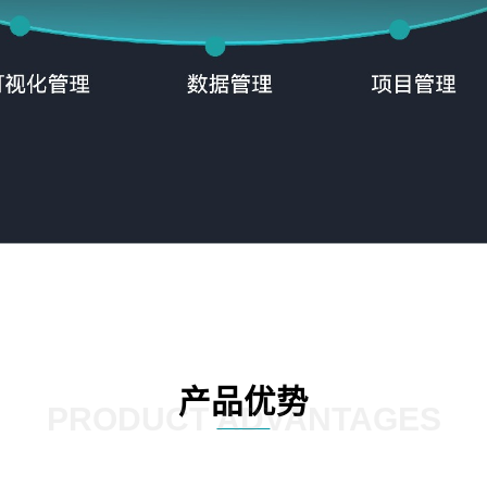
产品优势
PRODUCT ADVANTAGES