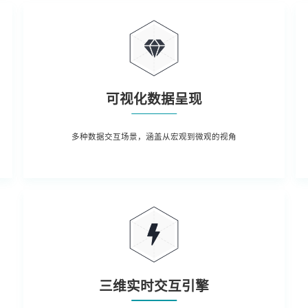
可视化数据呈现
多种数据交互场景，涵盖从宏观到微观的视角
三维实时交互引擎