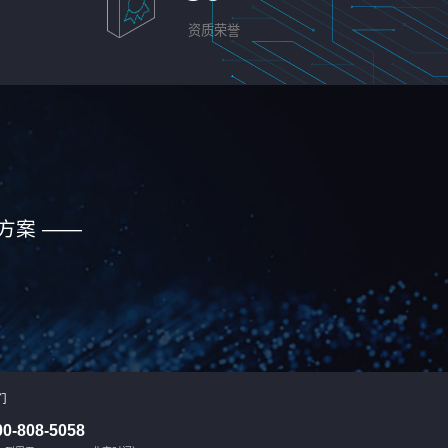
资质荣誉
方案 ——
们
00-808-5058